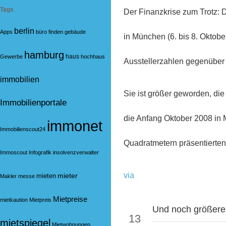
Tags
Der Finanzkrise zum Trotz
berlin
Apps
büro
finden
gebäude
in München (6. bis 8. Oktobe
hamburg
haus
Gewerbe
hochhaus
Ausstellerzahlen gegenüber
immobilien
Sie ist größer geworden, d
Immobilienportale
die Anfang Oktober 2008 in 
immonet
Immobilienscout24
Quadratmetern präsentiert
Immoscout
Infografik
insolvenzverwalter
via
mieter
mieten
Makler
messe
Mietpreise
mietkaution
Mietpreis
Okt
Und noch größer
13
mietspiegel
Mietwohnungen