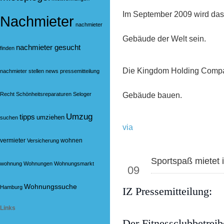
Im September 2009 wird das 
Nachmieter
nachmieter
Gebäude der Welt sein.
nachmieter gesucht
finden
Die Kingdom Holding Compan
nachmieter stellen
news
pressemitteilung
Gebäude bauen.
Recht
Schönheitsreparaturen
Seloger
Umzug
tipps
umziehen
suchen
via
vermieter
wohnen
Versicherung
Okt
Sportspaß mietet 
wohnung
Wohnungen
Wohnungsmarkt
09
Wohnungssuche
Hamburg
IZ Pressemitteilung:
Links
Der Fitnessclubbetrei