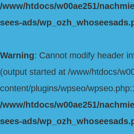
/www/htdocs/w00ae251/nachmiet
sees-ads/wp_ozh_whoseesads.
Warning
: Cannot modify header in
(output started at /www/htdocs/w
content/plugins/wpseo/wpseo.php:1
/www/htdocs/w00ae251/nachmiet
sees-ads/wp_ozh_whoseesads.