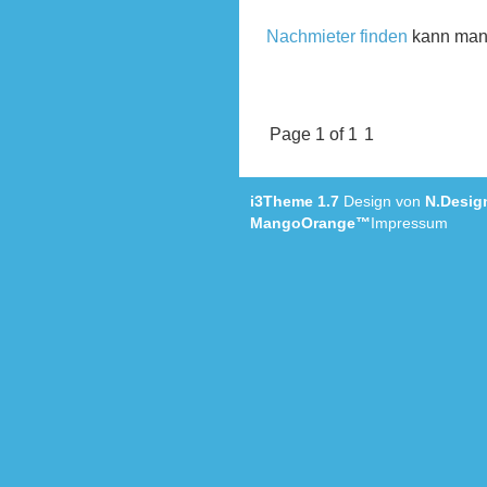
Nachmieter finden
kann man 
Page 1 of 1
1
i3Theme 1.7
Design von
N.Desig
MangoOrange™
Impressum