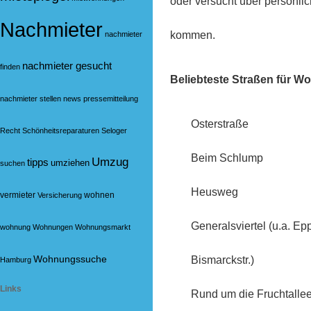
oder versucht über persönli
Nachmieter
kommen.
nachmieter
nachmieter gesucht
finden
Beliebteste Straßen für W
nachmieter stellen
news
pressemitteilung
Osterstraße
Recht
Schönheitsreparaturen
Seloger
Beim Schlump
Umzug
tipps
umziehen
suchen
Heusweg
vermieter
wohnen
Versicherung
Generalsviertel (u.a. Ep
wohnung
Wohnungen
Wohnungsmarkt
Wohnungssuche
Bismarckstr.)
Hamburg
Links
Rund um die Fruchtalle