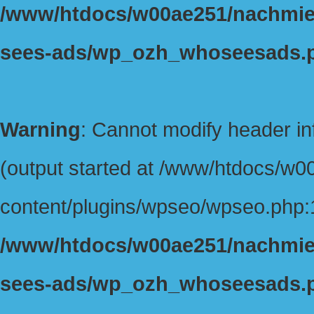
/www/htdocs/w00ae251/nachmiet
sees-ads/wp_ozh_whoseesads.
Warning
: Cannot modify header in
(output started at /www/htdocs/w
content/plugins/wpseo/wpseo.php:1
/www/htdocs/w00ae251/nachmiet
sees-ads/wp_ozh_whoseesads.