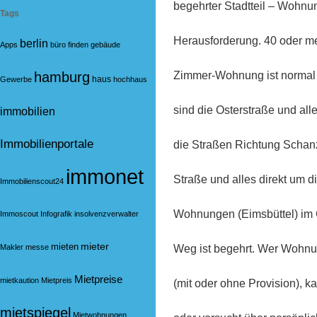
begehrter Stadtteil – Wohnun
Tags
Herausforderung. 40 oder m
berlin
Apps
büro
finden
gebäude
Zimmer-Wohnung ist normal 
hamburg
haus
Gewerbe
hochhaus
sind die Osterstraße und al
immobilien
Immobilienportale
die Straßen Richtung Schanz
immonet
Straße und alles direkt um 
Immobilienscout24
Wohnungen (Eimsbüttel) im 
Immoscout
Infografik
insolvenzverwalter
mieter
mieten
Weg ist begehrt. Wer Wohnung
Makler
messe
Mietpreise
mietkaution
Mietpreis
(mit oder ohne Provision), k
mietspiegel
Mietwohnungen