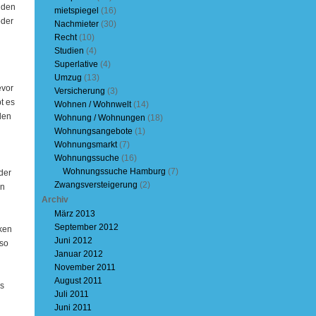
nden
mietspiegel
(16)
oder
Nachmieter
(30)
Recht
(10)
Studien
(4)
Superlative
(4)
Umzug
(13)
evor
Versicherung
(3)
t es
Wohnen / Wohnwelt
(14)
den
Wohnung / Wohnungen
(18)
Wohnungsangebote
(1)
Wohnungsmarkt
(7)
Wohnungssuche
(16)
Wohnungssuche Hamburg
(7)
der
Zwangsversteigerung
(2)
en
Archiv
März 2013
September 2012
ken
Juni 2012
so
Januar 2012
November 2011
August 2011
ss
Juli 2011
Juni 2011