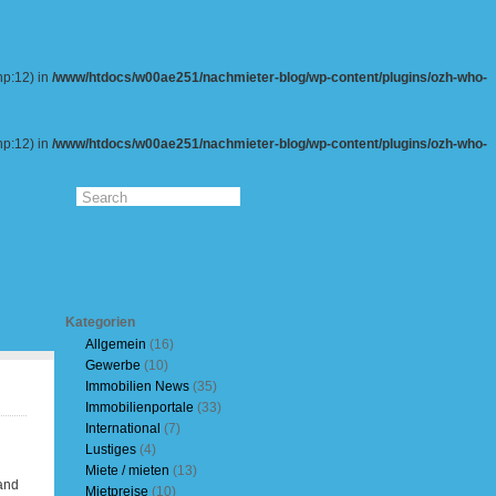
hp:12) in
/www/htdocs/w00ae251/nachmieter-blog/wp-content/plugins/ozh-who-
hp:12) in
/www/htdocs/w00ae251/nachmieter-blog/wp-content/plugins/ozh-who-
Kategorien
Allgemein
(16)
Gewerbe
(10)
Immobilien News
(35)
Immobilienportale
(33)
International
(7)
Lustiges
(4)
Miete / mieten
(13)
and
Mietpreise
(10)