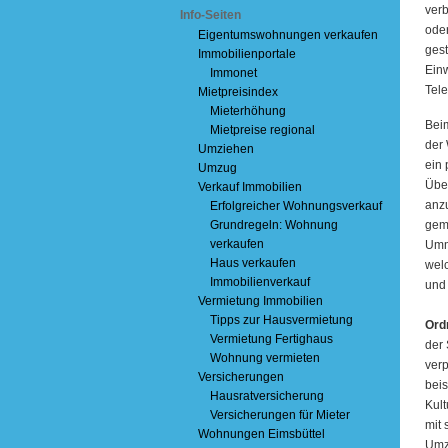
verb
Info-Seiten
ode
Eigentumswohnungen verkaufen
ges
Immobilienportale
Ein
Immonet
Tele
Mietpreisindex
Mieterhöhung
Beim
Mietpreise regional
der 
Umziehen
ein 
Umzug
Über
Verkauf Immobilien
anz
Erfolgreicher Wohnungsverkauf
Grundregeln: Wohnung
gema
verkaufen
Umm
Haus verkaufen
welc
Immobilienverkauf
und 
Vermietung Immobilien
Tipps zur Hausvermietung
Ord
Vermietung Fertighaus
der 
Wohnung vermieten
verp
Versicherungen
beis
Hausratversicherung
Kult
Versicherungen für Mieter
mit
Wohnungen Eimsbüttel
Umzi