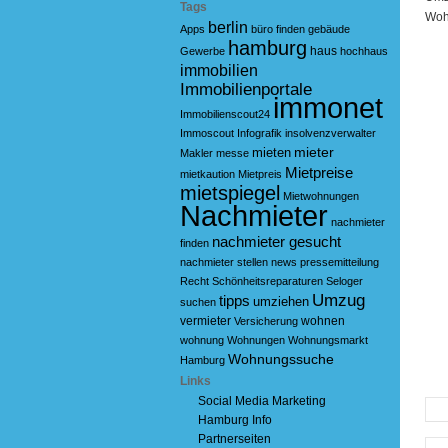
Tags
Woh
berlin
Apps
büro
finden
gebäude
hamburg
haus
Gewerbe
hochhaus
immobilien
Immobilienportale
immonet
Immobilienscout24
Immoscout
Infografik
insolvenzverwalter
mieter
mieten
Makler
messe
Mietpreise
mietkaution
Mietpreis
mietspiegel
Mietwohnungen
Nachmieter
nachmieter
nachmieter gesucht
finden
nachmieter stellen
news
pressemitteilung
Recht
Schönheitsreparaturen
Seloger
Umzug
tipps
umziehen
suchen
vermieter
wohnen
Versicherung
wohnung
Wohnungen
Wohnungsmarkt
Wohnungssuche
Hamburg
Links
Social Media Marketing
Hamburg Info
Partnerseiten