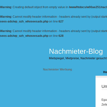
Warning
: Creating default object from empty value in
/www/htdocs/w00ae251/nach
Warning
: Cannot modify header information - headers already sent by (output s
sees-ads/wp_ozh_whoseesads.php
on line
627
Warning
: Cannot modify header information - headers already sent by (output s
sees-ads/wp_ozh_whoseesads.php
on line
628
Nachmieter-Blog
Mietspiegel, Mietpreise, Nachmieter gesucht
Nachmieter Werbung
H
Um
Egal
Zelt