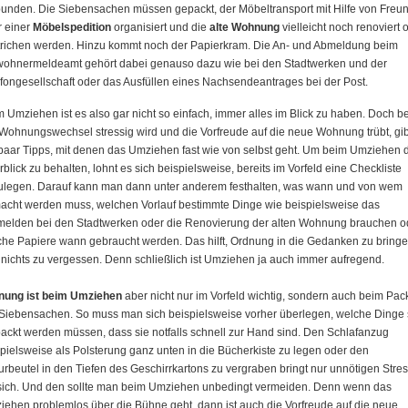
unden. Die Siebensachen müssen gepackt, der Möbeltransport mit Hilfe von Freu
r einer
Möbelspedition
organisiert und die
alte Wohnung
vielleicht noch renoviert 
trichen werden. Hinzu kommt noch der Papierkram. Die An- und Abmeldung beim
wohnermeldeamt gehört dabei genauso dazu wie bei den Stadtwerken und der
fongesellschaft oder das Ausfüllen eines Nachsendeantrages bei der Post.
 Umziehen ist es also gar nicht so einfach, immer alles im Blick zu haben. Doch b
Wohnungswechsel stressig wird und die Vorfreude auf die neue Wohnung trübt, gib
paar Tipps, mit denen das Umziehen fast wie von selbst geht. Um beim Umziehen 
blick zu behalten, lohnt es sich beispielsweise, bereits im Vorfeld eine Checkliste
ulegen. Darauf kann man dann unter anderem festhalten, was wann und von wem
cht werden muss, welchen Vorlauf bestimmte Dinge wie beispielsweise das
elden bei den Stadtwerken oder die Renovierung der alten Wohnung brauchen o
he Papiere wann gebraucht werden. Das hilft, Ordnung in die Gedanken zu bring
nichts zu vergessen. Denn schließlich ist Umziehen ja auch immer aufregend.
nung ist beim Umziehen
aber nicht nur im Vorfeld wichtig, sondern auch beim Pac
Siebensachen. So muss man sich beispielsweise vorher überlegen, welche Dinge 
ackt werden müssen, dass sie notfalls schnell zur Hand sind. Den Schlafanzug
pielsweise als Polsterung ganz unten in die Bücherkiste zu legen oder den
urbeutel in den Tiefen des Geschirrkartons zu vergraben bringt nur unnötigen Stre
 sich. Und den sollte man beim Umziehen unbedingt vermeiden. Denn wenn das
ehen problemlos über die Bühne geht, dann ist auch die Vorfreude auf die neue