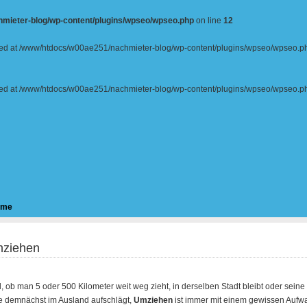
mieter-blog/wp-content/plugins/wpseo/wpseo.php
on line
12
tarted at /www/htdocs/w00ae251/nachmieter-blog/wp-content/plugins/wpseo/wpseo.p
tarted at /www/htdocs/w00ae251/nachmieter-blog/wp-content/plugins/wpseo/wpseo.p
ome
ziehen
, ob man 5 oder 500 Kilometer weit weg zieht, in derselben Stadt bleibt oder seine
e demnächst im Ausland aufschlägt,
Umziehen
ist immer mit einem gewissen Aufw