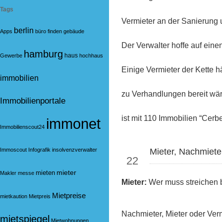
Tags
Vermieter an der Sanierung
berlin
Apps
büro
finden
gebäude
Der Verwalter hoffe auf einen
hamburg
haus
Gewerbe
hochhaus
Einige Vermieter der Kette h
immobilien
zu Verhandlungen bereit wär
Immobilienportale
ist mit 110 Immobilien “Cerbe
immonet
Immobilienscout24
Mrz
Immoscout
Infografik
insolvenzverwalter
Mieter, Nachmiete
22
mieter
mieten
Makler
messe
Mieter:
Wer muss streichen 
Mietpreise
mietkaution
Mietpreis
Nachmieter, Mieter oder Ver
mietspiegel
Mietwohnungen