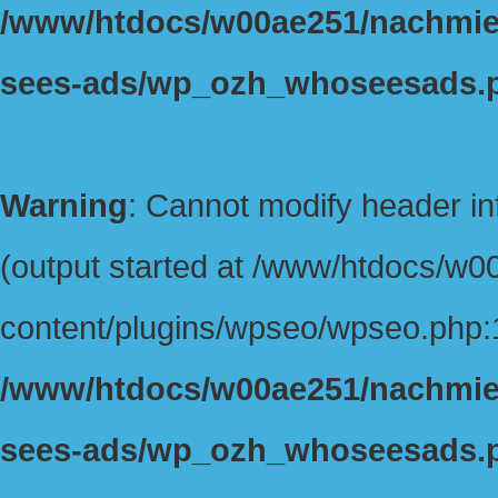
/www/htdocs/w00ae251/nachmiet
sees-ads/wp_ozh_whoseesads.
Warning
: Cannot modify header in
(output started at /www/htdocs/w
content/plugins/wpseo/wpseo.php:1
/www/htdocs/w00ae251/nachmiet
sees-ads/wp_ozh_whoseesads.