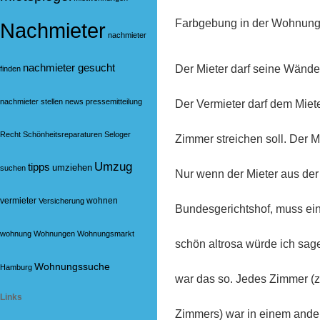
Farbgebung in der Wohnung
Nachmieter
nachmieter
nachmieter gesucht
Der Mieter darf seine Wände 
finden
nachmieter stellen
news
pressemitteilung
Der Vermieter darf dem Miete
Recht
Schönheitsreparaturen
Seloger
Zimmer streichen soll. Der M
Umzug
tipps
umziehen
suchen
Nur wenn der Mieter aus der
vermieter
wohnen
Versicherung
Bundesgerichtshof, muss ein
wohnung
Wohnungen
Wohnungsmarkt
schön altrosa würde ich sa
Wohnungssuche
Hamburg
war das so. Jedes Zimmer (z
Links
Zimmers) war in einem ander