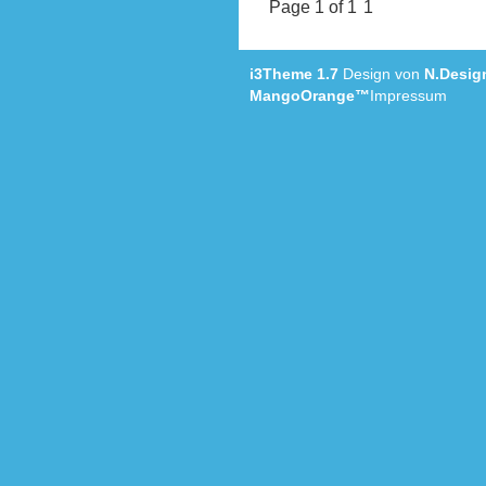
Page 1 of 1
1
i3Theme 1.7
Design von
N.Desig
MangoOrange™
Impressum