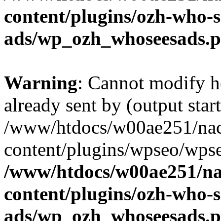
content/plugins/ozh-who-s
ads/wp_ozh_whoseesads.
Warning
: Cannot modify h
already sent by (output start
/www/htdocs/w00ae251/nac
content/plugins/wpseo/wpse
/www/htdocs/w00ae251/na
content/plugins/ozh-who-s
ads/wp_ozh_whoseesads.