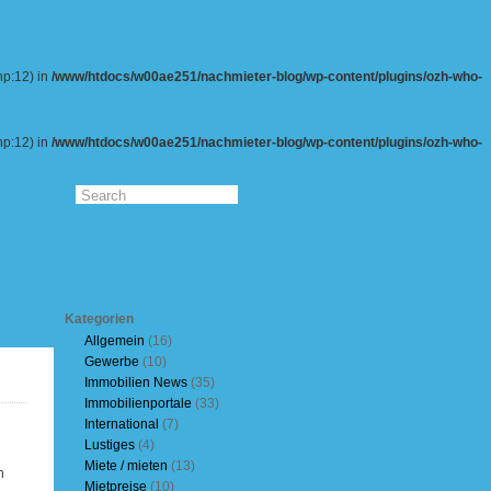
hp:12) in
/www/htdocs/w00ae251/nachmieter-blog/wp-content/plugins/ozh-who-
hp:12) in
/www/htdocs/w00ae251/nachmieter-blog/wp-content/plugins/ozh-who-
Kategorien
Allgemein
(16)
Gewerbe
(10)
Immobilien News
(35)
Immobilienportale
(33)
International
(7)
Lustiges
(4)
Miete / mieten
(13)
n
Mietpreise
(10)