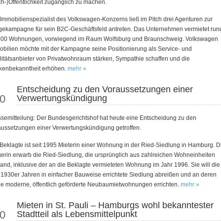
h-)Öffentlichkeit zugänglich zu machen.
Immobilienspezialist des Volkswagen-Konzerns ließ im Pitch drei Agenturen zur
ekampagne für sein B2C-Geschäftsfeld antreten. Das Unternehmen vermietet run
000 Wohnungen, vorwiegend im Raum Wolfsburg und Braunschweig. Volkswagen
bilien möchte mit der Kampagne seine Positionierung als Service- und
itätsanbieter von Privatwohnraum stärken, Sympathie schaffen und die
kenbekanntheit erhöhen.
mehr »
Entscheidung zu den Voraussetzungen einer
eb
0
Verwertungskündigung
semitteilung: Der Bundesgerichtshof hat heute eine Entscheidung zu den
ussetzungen einer Verwertungskündigung getroffen.
Beklagte ist seit 1995 Mieterin einer Wohnung in der Ried-Siedlung in Hamburg. D
erin erwarb die Ried-Siedlung, die ursprünglich aus zahlreichen Wohneinheiten
and, inklusive der an die Beklagte vermieteten Wohnung im Jahr 1996. Sie will die 
1930er Jahren in einfacher Bauweise errichtete Siedlung abreißen und an deren
le moderne, öffentlich geförderte Neubaumietwohnungen errichten.
mehr »
Mieten in St. Pauli – Hamburgs wohl bekanntester
un
0
Stadtteil als Lebensmittelpunkt