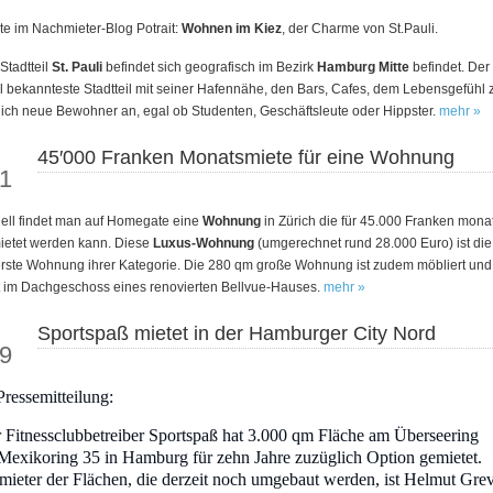
e im Nachmieter-Blog Potrait:
Wohnen im Kiez
, der Charme von St.Pauli.
Stadtteil
St. Pauli
befindet sich geografisch im Bezirk
Hamburg Mitte
befindet. Der
 bekannteste Stadtteil mit seiner Hafennähe, den Bars, Cafes, dem Lebensgefühl z
lich neue Bewohner an, egal ob Studenten, Geschäftsleute oder Hippster.
mehr »
45′000 Franken Monatsmiete für eine Wohnung
ov
1
ell findet man auf Homegate eine
Wohnung
in Zürich die für 45.000 Franken monat
ietet werden kann. Diese
Luxus-Wohnung
(umgerechnet rund 28.000 Euro) ist die
rste Wohnung ihrer Kategorie. Die 280 qm große Wohnung ist zudem möbliert und
t im Dachgeschoss eines renovierten Bellvue-Hauses.
mehr »
Sportspaß mietet in der Hamburger City Nord
kt
9
Pressemitteilung:
 Fitnessclubbetreiber Sportspaß hat 3.000 qm Fläche am Überseering
Mexikoring 35 in Hamburg für zehn Jahre zuzüglich Option gemietet.
mieter der Flächen, die derzeit noch umgebaut werden, ist Helmut Grev