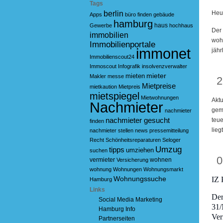
Tags
berlin
Heut
Apps
büro
finden
gebäude
hamburg
haus
Gewerbe
hochhaus
Der 
immobilien
wohl
Immobilienportale
immonet
jähr
Immobilienscout24
Immoscout
Infografik
insolvenzverwalter
N
mieter
mieten
Makler
messe
2
Mietpreise
mietkaution
Mietpreis
mietspiegel
Mietwohnungen
Aktu
Nachmieter
gem
nachmieter
nachmieter gesucht
teue
finden
lieg
nachmieter stellen
news
pressemitteilung
Recht
Schönheitsreparaturen
Seloger
Umzug
tipps
umziehen
suchen
O
0
vermieter
wohnen
Versicherung
wohnung
Wohnungen
Wohnungsmarkt
Wohnungssuche
IZ 
Hamburg
Links
Der
Social Media Marketing
31/
Hamburg Info
Ver
Partnerseiten