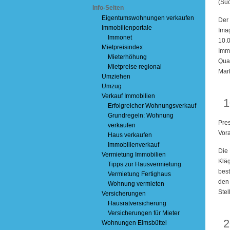
(Suc
Info-Seiten
Eigentumswohnungen verkaufen
Der 
Immobilienportale
Imag
Immonet
10.
Mietpreisindex
Immo
Mieterhöhung
Qual
Mietpreise regional
Mar
Umziehen
Umzug
F
Verkauf Immobilien
1
Erfolgreicher Wohnungsverkauf
Grundregeln: Wohnung
Pres
verkaufen
Vora
Haus verkaufen
Immobilienverkauf
Die 
Vermietung Immobilien
Kläg
Tipps zur Hausvermietung
best
Vermietung Fertighaus
den 
Wohnung vermieten
Stel
Versicherungen
Hausratversicherung
Versicherungen für Mieter
J
2
Wohnungen Eimsbüttel