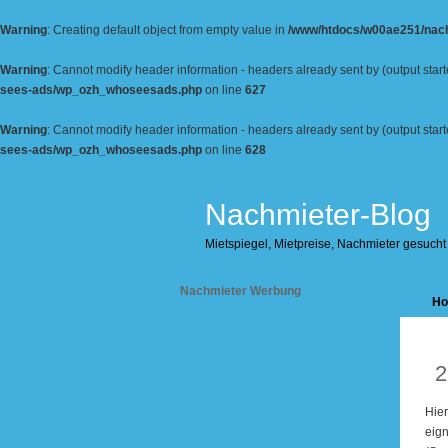
Warning
: Creating default object from empty value in
/www/htdocs/w00ae251/nach
Warning
: Cannot modify header information - headers already sent by (output s
sees-ads/wp_ozh_whoseesads.php
on line
627
Warning
: Cannot modify header information - headers already sent by (output s
sees-ads/wp_ozh_whoseesads.php
on line
628
Nachmieter-Blog
Mietspiegel, Mietpreise, Nachmieter gesucht
Nachmieter Werbung
H
J
2
Hier
eign