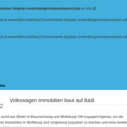
mieter-blog/wp-content/plugins/wpseo/wpseo.php
on line
12
tarted at /www/htdocs/w00ae251/nachmieter-blog/wp-content/plugins/wpseo/wpseo.p
tarted at /www/htdocs/w00ae251/nachmieter-blog/wp-content/plugins/wpseo/wpseo.p
ome
Volkswagen Immobilien baut auf B&B
un
2
 sucht wer Mieter in Braunschweig und Wolfsburg! VW engagiert Agentur, um die
en Immobilien in Wolfsburg und Umgebung populärer zu machen und einer breite