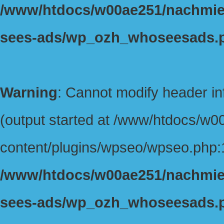
/www/htdocs/w00ae251/nachmiet
sees-ads/wp_ozh_whoseesads.
Warning
: Cannot modify header in
(output started at /www/htdocs/w
content/plugins/wpseo/wpseo.php:1
/www/htdocs/w00ae251/nachmiet
sees-ads/wp_ozh_whoseesads.