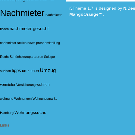
i3Theme 1.7 is designed by
N.Des
Nachmieter
MangoOrange™
.
nachmieter
nachmieter gesucht
finden
nachmieter stellen
news
pressemitteilung
Recht
Schönheitsreparaturen
Seloger
Umzug
tipps
umziehen
suchen
vermieter
wohnen
Versicherung
wohnung
Wohnungen
Wohnungsmarkt
Wohnungssuche
Hamburg
Links