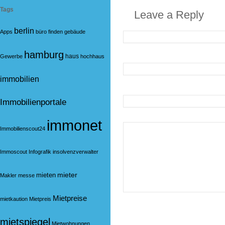
Tags
Leave a Reply
berlin
Apps
büro
finden
gebäude
hamburg
haus
Gewerbe
hochhaus
immobilien
Immobilienportale
immonet
Immobilienscout24
Immoscout
Infografik
insolvenzverwalter
mieter
mieten
Makler
messe
Mietpreise
mietkaution
Mietpreis
mietspiegel
Mietwohnungen