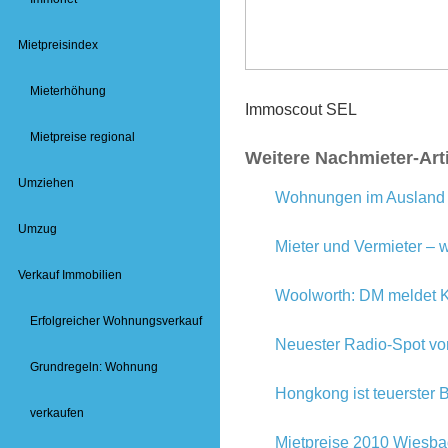
Mietpreisindex
Mieterhöhung
Immoscout SEL
Mietpreise regional
Weitere Nachmieter-Art
Umziehen
Wohnungen im Ausland 
Umzug
Mieter und Vermieter – 
Verkauf Immobilien
Woolworth: DM meldet K
Erfolgreicher Wohnungsverkauf
Neuester Radio-Spot v
Grundregeln: Wohnung
Hongkong ist teuerster 
verkaufen
Mietpreise 2010 Wiesb