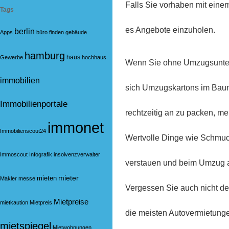
Falls Sie vorhaben mit ein
Tags
es Angebote einzuholen.
berlin
Apps
büro
finden
gebäude
hamburg
haus
Gewerbe
hochhaus
Wenn Sie ohne Umzugsunte
immobilien
sich Umzugskartons im Bau
Immobilienportale
rechtzeitig an zu packen, m
immonet
Immobilienscout24
Wertvolle Dinge wie Schmuc
Immoscout
Infografik
insolvenzverwalter
verstauen und beim Umzug am
mieter
mieten
Makler
messe
Vergessen Sie auch nicht den
Mietpreise
mietkaution
Mietpreis
die meisten Autovermietun
mietspiegel
Mietwohnungen