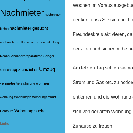
Wochen im Voraus ausgebuc
Nachmieter
nachmieter
denken, dass Sie sich noch e
nachmieter gesucht
finden
Freundeskreis aktivieren, da
nachmieter stellen
news
pressemitteilung
der alten und sicher in die
Recht
Schönheitsreparaturen
Seloger
Am letzten Tag sollten sie 
Umzug
tipps
umziehen
suchen
Strom und Gas etc. zu notie
vermieter
wohnen
Versicherung
entfernen und die Wohnung e
wohnung
Wohnungen
Wohnungsmarkt
Wohnungssuche
sich von der alten Wohnung 
Hamburg
Links
Zuhause zu freuen.