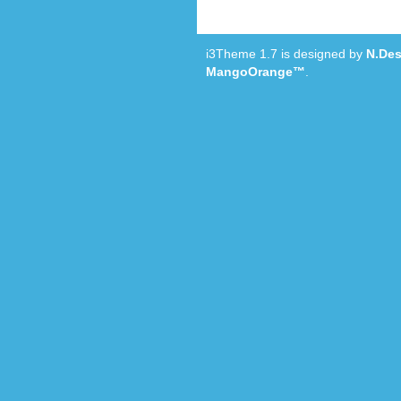
i3Theme 1.7 is designed by
N.Des
MangoOrange™
.