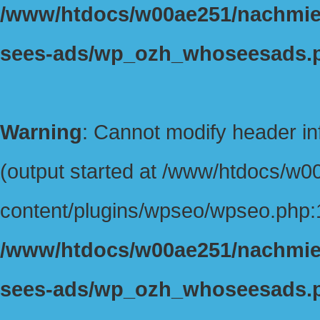
/www/htdocs/w00ae251/nachmiet
sees-ads/wp_ozh_whoseesads.
Warning
: Cannot modify header in
(output started at /www/htdocs/w
content/plugins/wpseo/wpseo.php:1
/www/htdocs/w00ae251/nachmiet
sees-ads/wp_ozh_whoseesads.