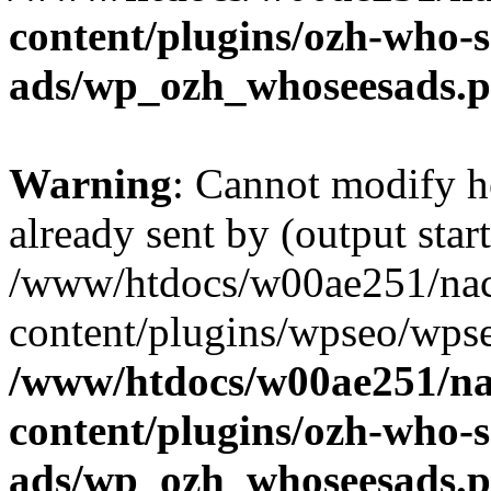
content/plugins/ozh-who-s
ads/wp_ozh_whoseesads.
Warning
: Cannot modify h
already sent by (output start
/www/htdocs/w00ae251/nac
content/plugins/wpseo/wpse
/www/htdocs/w00ae251/na
content/plugins/ozh-who-s
ads/wp_ozh_whoseesads.