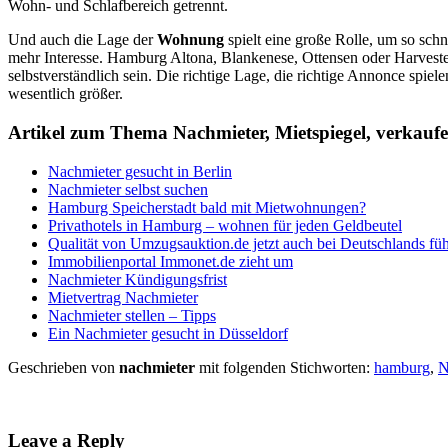
Wohn- und Schlafbereich getrennt.
Und auch die Lage der
Wohnung
spielt eine große Rolle, um so sc
mehr Interesse. Hamburg Altona, Blankenese, Ottensen oder Harvestehu
selbstverständlich sein. Die richtige Lage, die richtige Annonce spi
wesentlich größer.
Artikel zum Thema Nachmieter, Mietspiegel, verkauf
Nachmieter gesucht in Berlin
Nachmieter selbst suchen
Hamburg Speicherstadt bald mit Mietwohnungen?
Privathotels in Hamburg – wohnen für jeden Geldbeutel
Qualität von Umzugsauktion.de jetzt auch bei Deutschlands f
Immobilienportal Immonet.de zieht um
Nachmieter Kündigungsfrist
Mietvertrag Nachmieter
Nachmieter stellen – Tipps
Ein Nachmieter gesucht in Düsseldorf
Geschrieben von
nachmieter
mit folgenden Stichworten:
hamburg
,
N
Leave a Reply