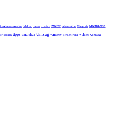
mieter
Mietpreise
mieten
Mietpreis
insolvenzverwalter
Makler
messe
mietkaution
Umzug
tipps
umziehen
vermieter
wohnen
Versicherung
wohnung
er
suchen