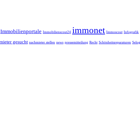
immonet
Immobilienportale
Immobilienscout24
Immoscout
Infografik
mieter gesucht
news
nachmieter stellen
pressemitteilung
Recht
Schönheitsreparaturen
Selog