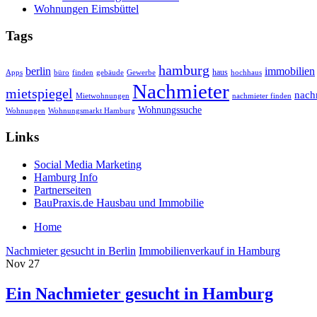
Wohnungen Eimsbüttel
Tags
hamburg
berlin
immobilien
haus
Apps
finden
gebäude
Gewerbe
büro
hochhaus
Nachmieter
mietspiegel
nach
Mietwohnungen
nachmieter finden
Wohnungssuche
Wohnungen
Wohnungsmarkt Hamburg
Links
Social Media Marketing
Hamburg Info
Partnerseiten
BauPraxis.de Hausbau und Immobilie
Home
Nachmieter gesucht in Berlin
Immobilienverkauf in Hamburg
Nov
27
Ein Nachmieter gesucht in Hamburg