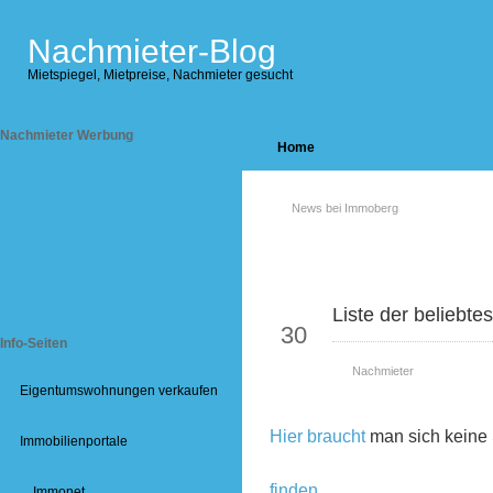
Nachmieter-Blog
Mietspiegel, Mietpreise, Nachmieter gesucht
Nachmieter Werbung
Home
News bei Immoberg
Sep
Liste der beliebte
30
Info-Seiten
Nachmieter
Eigentumswohnungen verkaufen
Hier braucht
man sich keine
Immobilienportale
finden
.
Immonet