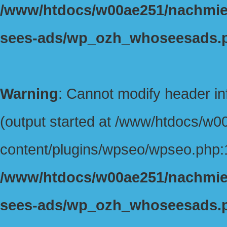
/www/htdocs/w00ae251/nachmiet
sees-ads/wp_ozh_whoseesads.
Warning
: Cannot modify header in
(output started at /www/htdocs/w
content/plugins/wpseo/wpseo.php:1
/www/htdocs/w00ae251/nachmiet
sees-ads/wp_ozh_whoseesads.