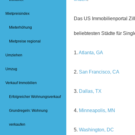
Mietpreisindex
Das US Immobilienportal Zil
Mieterhöhung
beliebtesten Städte für Sing
Mietpreise regional
1.
Atlanta, GA
Umziehen
Umzug
2.
San Francisco, CA
Verkauf Immobilien
3.
Dallas, TX
Erfolgreicher Wohnungsverkauf
4.
Minneapolis, MN
Grundregeln: Wohnung
verkaufen
5.
Washington, DC