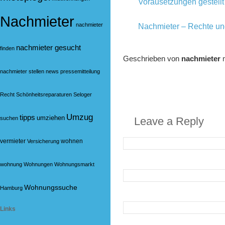
Vorausetzungen gestellt
Nachmieter
nachmieter
Nachmieter – Rechte und
nachmieter gesucht
finden
Geschrieben von
nachmieter
m
nachmieter stellen
news
pressemitteilung
Recht
Schönheitsreparaturen
Seloger
Umzug
tipps
umziehen
suchen
Leave a Reply
vermieter
wohnen
Versicherung
wohnung
Wohnungen
Wohnungsmarkt
Wohnungssuche
Hamburg
Links