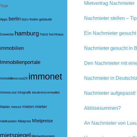
Mietvertrag Nachmieter
Tags
Nachmieter stellen – Ti
berlin
Apps
büro
finden
gebäude
hamburg
Ein Nachmieter gesucht
haus
Gewerbe
hochhaus
Nachmieter gesucht in B
immobilien
Immobilienportale
Den Nachmieter mit ein
immonet
Nachmieter in Deutschla
Immobilienscout24
Nachmieter aufgepasst! 
Immoscout
Infografik
insolvenzverwalter
mieter
mieten
Makler
messe
Ablösesummen?
Mietpreise
mietkaution
Mietpreis
An Nachmieter von Lux
mietspiegel
Mietwohnungen