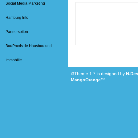
Social Media Marketing
Hamburg Info
Partnerseiten
BauPraxis.de Hausbau und
Immobilie
i3Theme 1.7 is designed by
N.Des
MangoOrange™
.