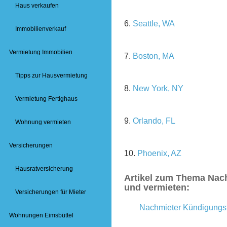
Haus verkaufen
6.
Seattle, WA
Immobilienverkauf
Vermietung Immobilien
7.
Boston, MA
Tipps zur Hausvermietung
8.
New York, NY
Vermietung Fertighaus
9.
Orlando, FL
Wohnung vermieten
Versicherungen
10.
Phoenix, AZ
Hausratversicherung
Artikel zum Thema Nach
und vermieten:
Versicherungen für Mieter
Nachmieter Kündigungsf
Wohnungen Eimsbüttel